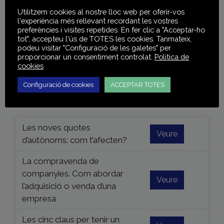
Esdeveniments
Utilitzem cookies al nostre lloc web per oferir-vos
l'experiència més rellevant recordant les vostres
preferències i visites repetides. En fer clic a "Acceptar-ho
tot", accepteu l'ús de TOTES les cookies. Tanmateix,
agost de 2026
podeu visitar "Configuració de les galetes" per
proporcionar un consentiment controlat.
Politica de
cookies
Configuració de cookies
ACCEPTAR TOTES
Recursos
Les noves quotes
Veure
d’autònoms: com t’afecten?
La compravenda de
companyies. Com abordar
Veure
l’adquisició o venda d’una
empresa
Les cinc claus per tenir un