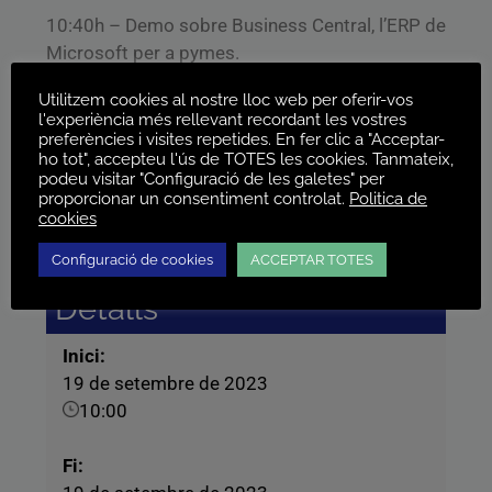
10:40h – Demo sobre Business Central, l’ERP de
Microsoft per a pymes.
Utilitzem cookies al nostre lloc web per oferir-vos
11:00h – Preguntes i cloenda
l'experiència més rellevant recordant les vostres
preferències i visites repetides. En fer clic a "Acceptar-
ho tot", accepteu l'ús de TOTES les cookies. Tanmateix,
podeu visitar "Configuració de les galetes" per
proporcionar un consentiment controlat.
Politica de
00
00
00
00
cookies
Dies
Hores
Minuts
Segons
Configuració de cookies
ACCEPTAR TOTES
Detalls
Inici:
19 de setembre de 2023
10:00
Fi: