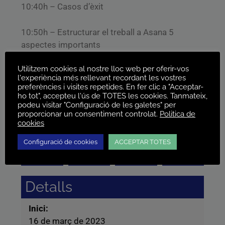
10:40h – Casos d’èxit
10:50h – Estructurar el treball a Asana 5
aspectes importants
Utilitzem cookies al nostre lloc web per oferir-vos
11:00h – Cloenda
l'experiència més rellevant recordant les vostres
preferències i visites repetides. En fer clic a "Acceptar-
ho tot", accepteu l'ús de TOTES les cookies. Tanmateix,
podeu visitar "Configuració de les galetes" per
proporcionar un consentiment controlat.
Politica de
cookies
00
00
00
00
Configuració de cookies
ACCEPTAR TOTES
Dies
Hores
Minuts
Segons
Detalls
Inici:
16 de març de 2023