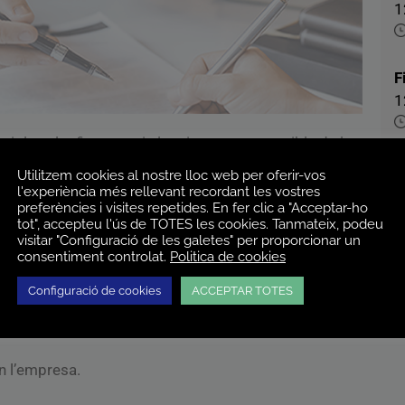
1
F
1
ir la salut financera i el creixement sostenible de les
D
Utilitzem cookies al nostre lloc web per oferir-vos
1
l'experiència més rellevant recordant les vostres
preferències i visites repetides. En fer clic a "Acceptar-ho
 a terme quan hi ha situacions de tensió a la
tot", accepteu l'ús de TOTES les cookies. Tanmateix, podeu
n és impossible complir els termes del finançament
visitar "Configuració de les galetes" per proporcionar un
nació és acordar nous calendaris d’amortització per
consentiment controlat.
Politica de cookies
 la situació existent per evitar la insolvència
Configuració de cookies
ACCEPTAR TOTES
en l’empresa.