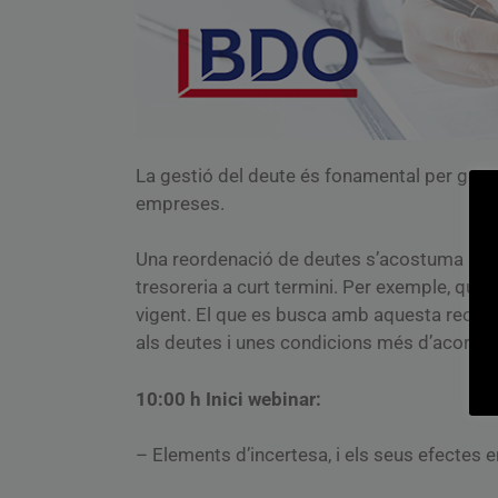
La gestió del deute és fonamental per garant
empreses.
Una reordenació de deutes s’acostuma a dur
tresoreria a curt termini. Per exemple, qua
vigent. El que es busca amb aquesta reorde
als deutes i unes condicions més d’acord amb
10:00 h Inici webinar:
– Elements d’incertesa, i els seus efectes 