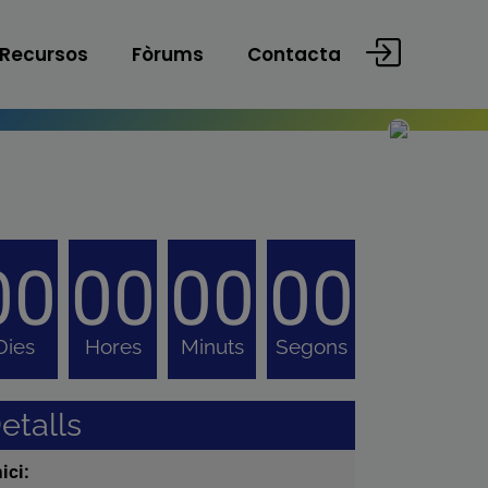
Recursos
Fòrums
Contacta
00
00
00
00
Dies
Hores
Minuts
Segons
etalls
nici: