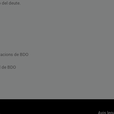
 del deute.
uracions de BDO
al de BDO
Avis leg