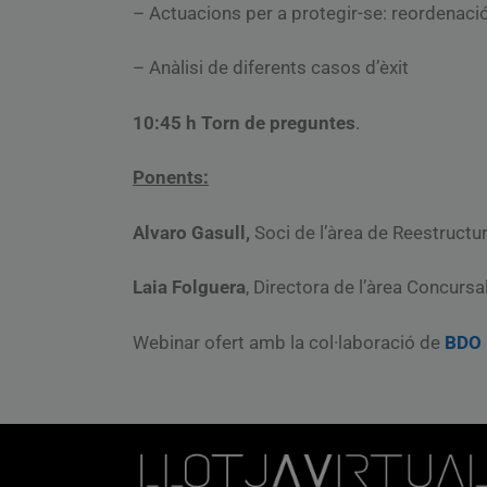
– Actuacions per a protegir-se: reordenació
– Anàlisi de diferents casos d’èxit
10:45 h Torn de preguntes
.
Ponents:
Alvaro Gasull,
Soci de l’àrea de Reestruct
Laia Folguera
, Directora de l’àrea Concurs
Webinar ofert amb la col·laboració de
BDO