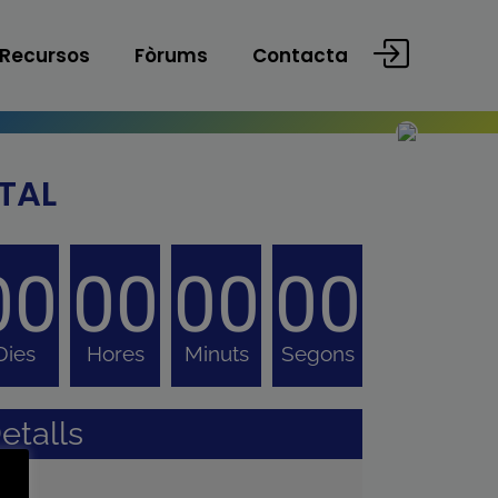
Recursos
Fòrums
Contacta
ITAL
00
00
00
00
Dies
Hores
Minuts
Segons
etalls
nici: