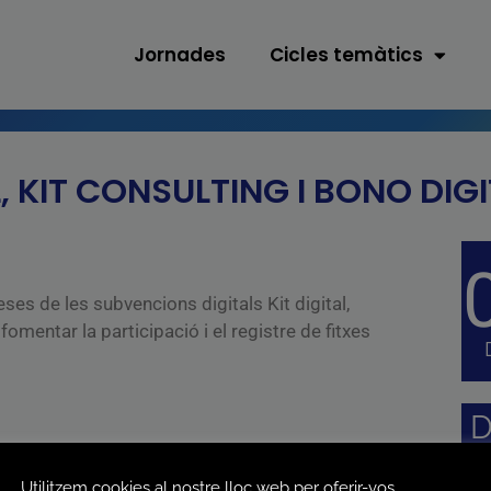
Jornades
Cicles temàtics
, KIT CONSULTING I BONO DIG
ses de les subvencions digitals Kit digital,
fomentar la participació i el registre de fitxes
D
I
Utilitzem cookies al nostre lloc web per oferir-vos