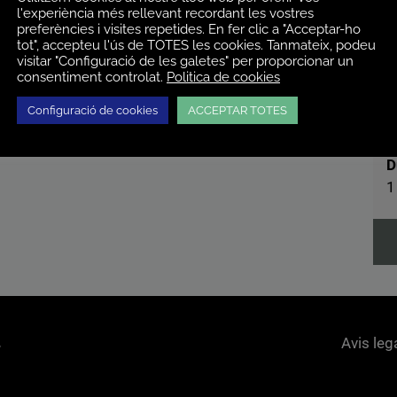
1
l'experiència més rellevant recordant les vostres
preferències i visites repetides. En fer clic a "Acceptar-ho
tot", accepteu l'ús de TOTES les cookies. Tanmateix, podeu
visitar "Configuració de les galetes" per proporcionar un
F
consentiment controlat.
Politica de cookies
1
Configuració de cookies
ACCEPTAR TOTES
D
1
Avis leg