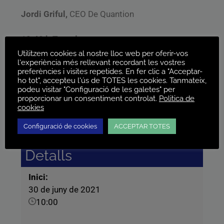
Jordi Griful,
CEO De Quantion
10.40 h Torn de preguntes
Utilitzem cookies al nostre lloc web per oferir-vos
l'experiència més rellevant recordant les vostres
10.55 h Acomiadament i agraïment
preferències i visites repetides. En fer clic a "Acceptar-
ho tot", accepteu l'ús de TOTES les cookies. Tanmateix,
podeu visitar "Configuració de les galetes" per
proporcionar un consentiment controlat.
Politica de
00
00
00
00
cookies
Dies
Hores
Minuts
Segons
Configuració de cookies
ACCEPTAR TOTES
Detalls
Inici:
30 de juny de 2021
10:00